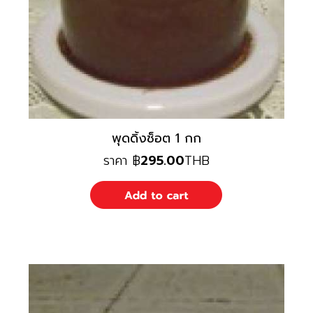
พุดดิ้งช็อต 1 กก
ราคา
฿
295.00
THB