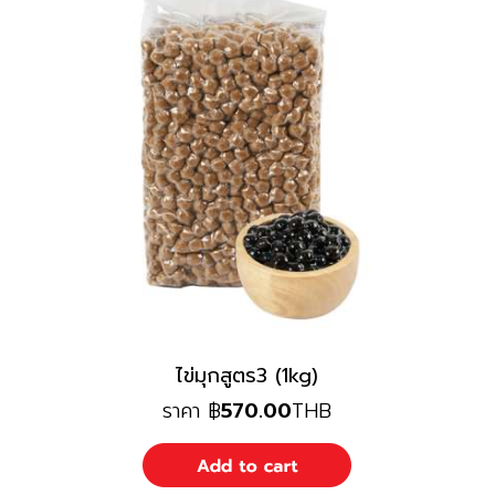
ไข่มุกสูตร3 (1kg)
ราคา
฿
570.00
THB