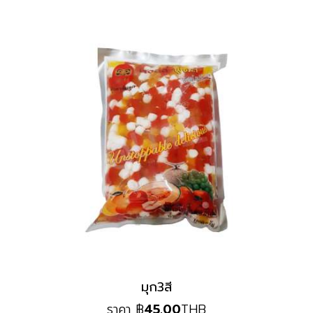
มุก3สี
ราคา
฿
45.00
THB