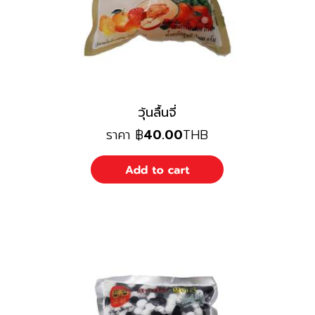
วุ้นลื้นจี่
ราคา
฿
40.00
THB