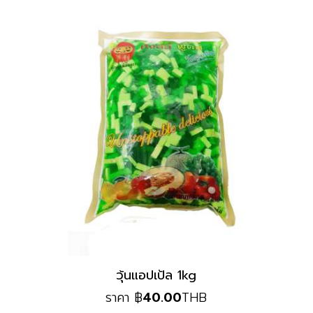
วุ้นแอปเป้ล 1kg
ราคา
฿
40.00
THB