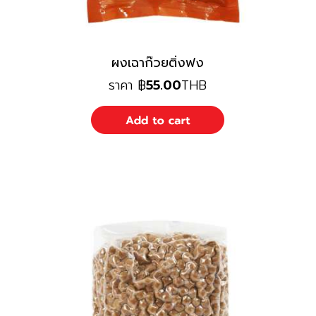
ผงเฉาก๊วยติ่งฟง
ราคา
฿
55.00
THB