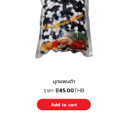
มุกแพนด้า
ราคา
฿
45.00
THB