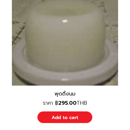
พุดดิ้งนม
ราคา
฿
295.00
THB