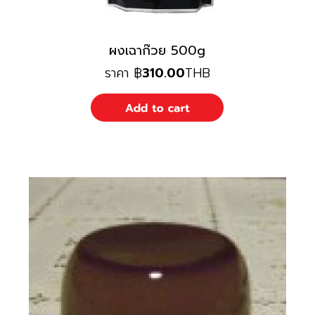
ผงเฉาก๊วย 500g
ราคา
฿
310.00
THB