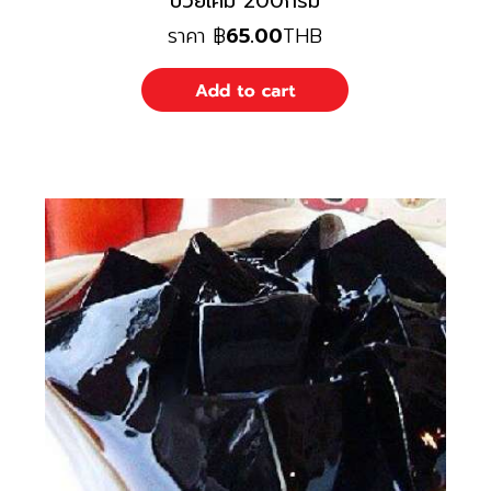
บ๊วยเค็ม 200กรัม
ราคา
฿
65.00
THB