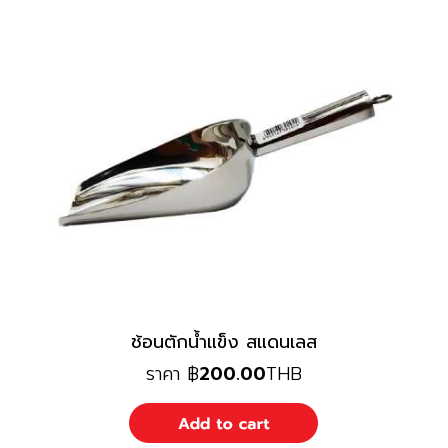
ช้อนตักน้ำแข็ง สแดนเลส
ราคา
฿
200.00
THB