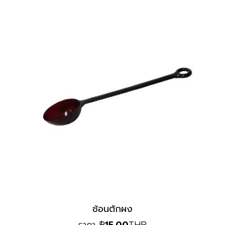
ช้อนตักผง
ราคา
฿
15.00
THB