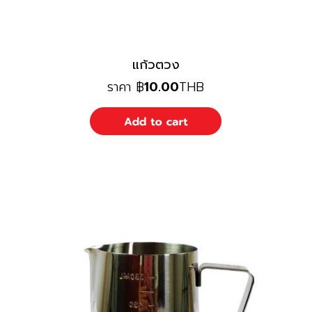
แก้วตวง
ราคา
฿
10.00
THB