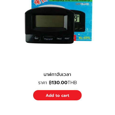
นาฬกาจับเวลา
ราคา
฿
130.00
THB