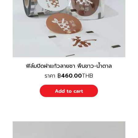
ฟิล์มปิดฝาแก้วลายชา พืนขาว-น้ำตาล
ราคา
฿
460.00
THB