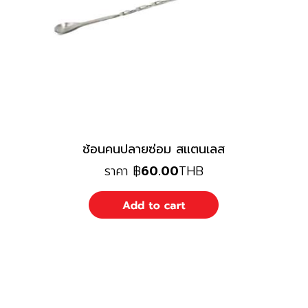
ช้อนคนปลายซ่อม สแตนเลส
ราคา
฿
60.00
THB