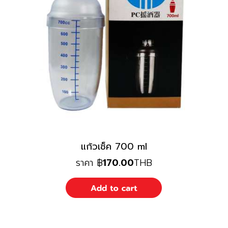
แก้วเช็ค 700 ml
ราคา
฿
170.00
THB