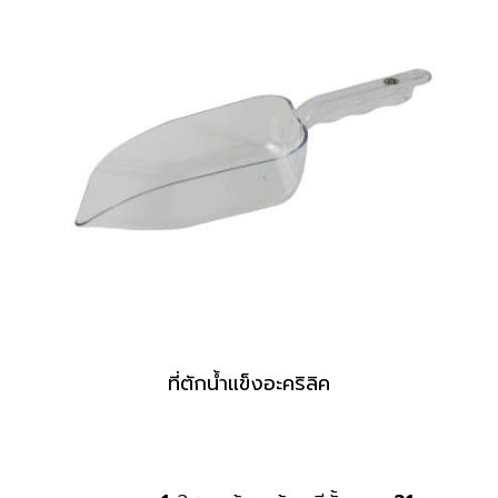
ที่ตักน้ำแข็งอะคริลิค