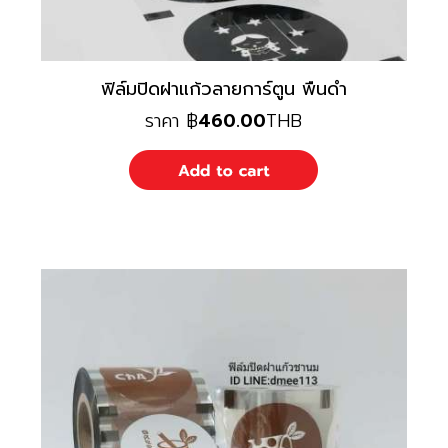
ฟิล์มปิดฝาแก้วลายการ์ตูน พืนดำ
ราคา
฿
460.00
THB