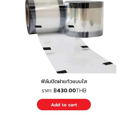
ฟิล์มปิดฝาแก้วแบบใส
ราคา
฿
430.00
THB