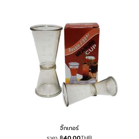
จิ๊กเกอร์
ราคา
฿
40.00
THB