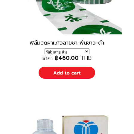
ฟิล์มปิดฝาแก้วลายชา พืนขาว-ดำ
ราคา
฿
460.00
THB