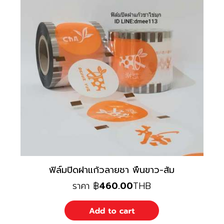
ฟิล์มปิดฝาแก้วลายชา พืนขาว-ส้ม
ราคา
฿
460.00
THB