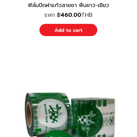
ฟิล์มปิดฝาแก้วลายชา พืนขาว-เขียว
ราคา
฿
460.00
THB