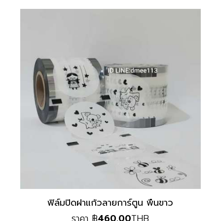
ฟิล์มปิดฝาแก้วลายการ์ตูน พืนขาว
ราคา
฿
460.00
THB