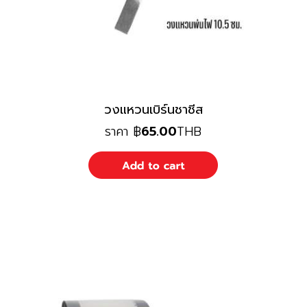
วงแหวนเบิร์นชาชีส
ราคา
฿
65.00
THB