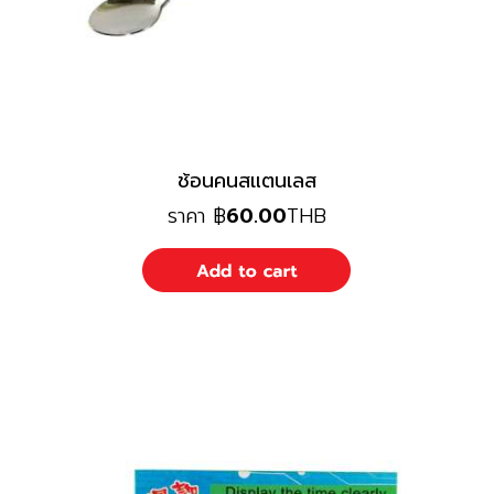
ช้อนคนสแตนเลส
ราคา
฿
60.00
THB